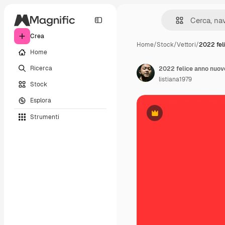
Crea
Home
/
Stock
/
Vettori
/
2022 fel
Home
Ricerca
2022 felice anno nuovo
listiana1979
Stock
Esplora
Strumenti
Premium