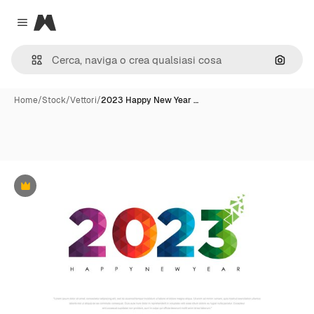
Magnific
Close menu
Cerca 
Home
/
Stock
/
Vettori
/
2023 Happy New Year …
Premium