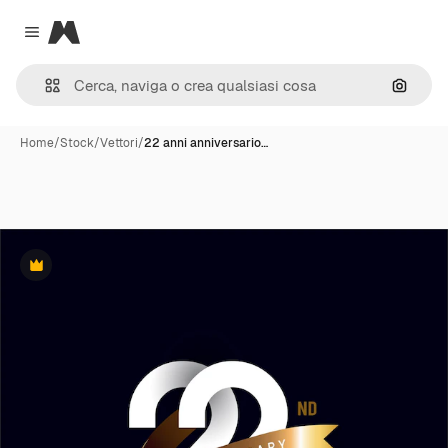
Magnific
Close menu
Cerca 
Home
/
Stock
/
Vettori
/
22 anni anniversario…
Premium