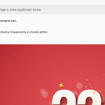
versario con…
chiuma trasparente e sfondo glitter.