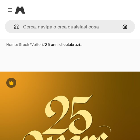
Magnific
Close menu
Cerca 
Home
/
Stock
/
Vettori
/
25 anni di celebrazi…
Premium