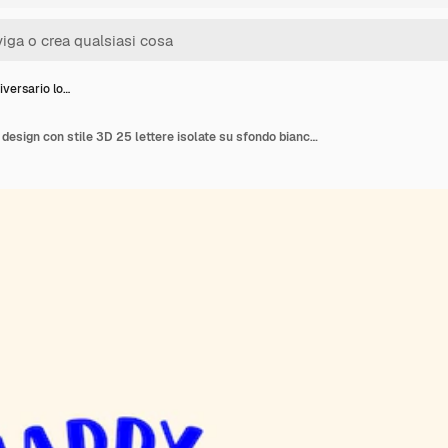
iversario lo…
25th anniversario logo design con stile 3D 25 lettere isolate su sfondo bianco 25 anni