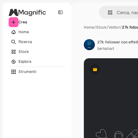
Crea
Home
/
Stock
/
Vettori
/
27k follo
Home
Ricerca
27k follower con effett
berkahart
Stock
Esplora
Strumenti
Premium