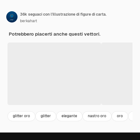
36k seguaci con l'illustrazione di figure di carta.
berkahart
Potrebbero piacerti anche questi vettori.
glitter oro
glitter
elegante
nastro oro
oro
bril