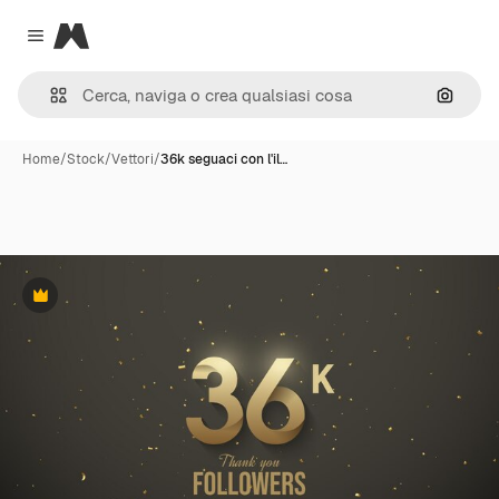
Magnific
Close menu
Cerca 
Home
/
Stock
/
Vettori
/
36k seguaci con l'il…
Premium