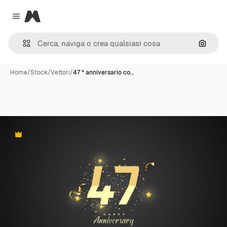
Magnific
Close menu
Cerca 
Home
/
Stock
/
Vettori
/
47 ° anniversario co…
Premium