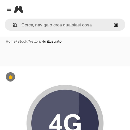
Magnific
Close menu
Cerca 
Home
/
Stock
/
Vettori
/
4g illustrato
Premium