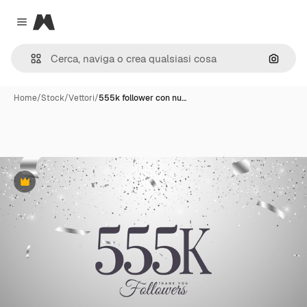
Magnific
Close menu
Cerca 
Home
/
Stock
/
Vettori
/
555k follower con nu…
Premium