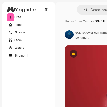
Crea
Home
/
Stock
/
Vettori
/
60k foll
Home
Ricerca
60k follower con numeri
berkahart
Stock
Esplora
Strumenti
Premium