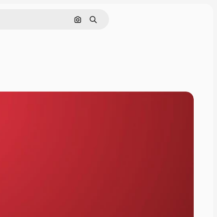
Cerca per immagine
Ricerca