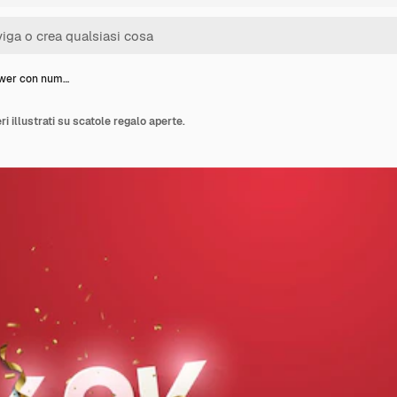
ower con num…
 illustrati su scatole regalo aperte.