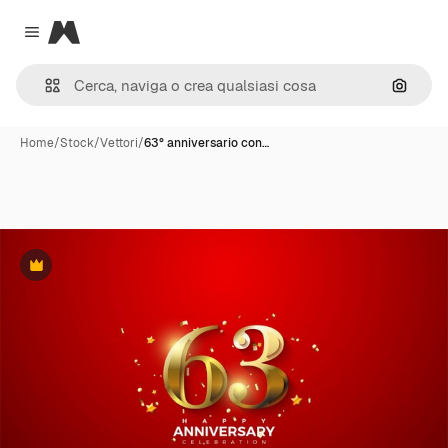
Magnific
Close menu
Cerca 
Home
/
Stock
/
Vettori
/
63° anniversario con…
Premium