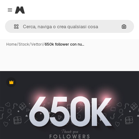
Magnific
Close menu
Cerca 
Home
/
Stock
/
Vettori
/
650k follower con nu…
Premium