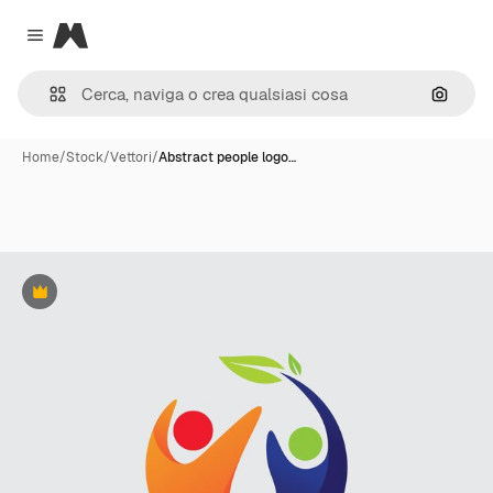
Magnific
Close menu
Cerca 
Home
/
Stock
/
Vettori
/
Abstract people logo…
Premium