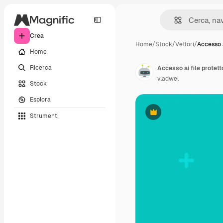
Crea
Home
/
Stock
/
Vettori
/
Accesso a
Home
Ricerca
vladwel
Stock
Esplora
Strumenti
Premium