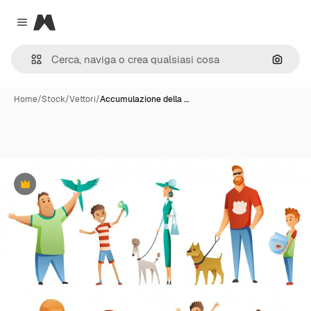
Magnific
Close menu
Cerca 
Home
/
Stock
/
Vettori
/
Accumulazione della …
Premium