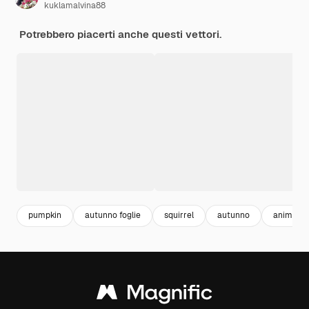
kuklamalvina88
Potrebbero piacerti anche questi vettori.
pumpkin
autunno foglie
squirrel
autunno
animali d