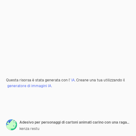
Questa risorsa è stata generata con l'
IA
. Creane una tua utilizzando il
generatore di immagini IA.
Adesivo per personaggi di cartoni animati carino con una ragazza e un ragazzo orso che indossano abiti diversi isolati su sfondo giallo
kenza restu