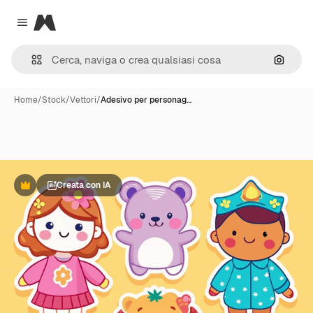
Magnific
Close menu
Cerca 
Home
/
Stock
/
Vettori
/
Adesivo per personag…
Creata con IA
Premium