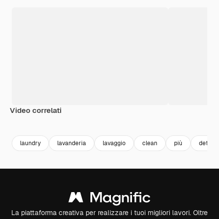
Video correlati
Premium
Premium
Premium
Premium
laundry
lavanderia
lavaggio
clean
più
deterg
La piattaforma creativa per realizzare i tuoi migliori lavori. Oltre