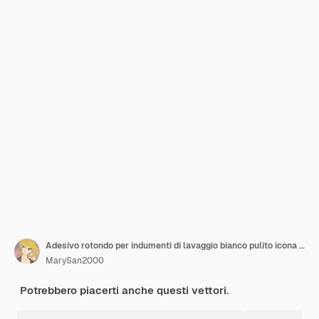
Adesivo rotondo per indumenti di lavaggio bianco pulito icona fibre di tessuto detersivo per bucato risultato ad vettore illu
MarySan2000
Potrebbero piacerti anche questi vettori.