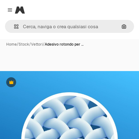
Magnific
Close menu
Cerca 
Home
/
Stock
/
Vettori
/
Adesivo rotondo per …
Premium