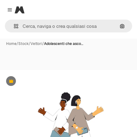
Magnific
Close menu
Cerca 
Home
/
Stock
/
Vettori
/
Adolescenti che asco…
Premium