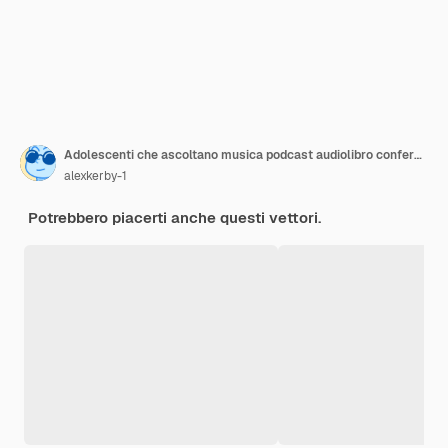
Adolescenti che ascoltano musica podcast audiolibro conferenza giovane coppia in piedi insieme con i telefoni
alexkerby-1
Potrebbero piacerti anche questi vettori.