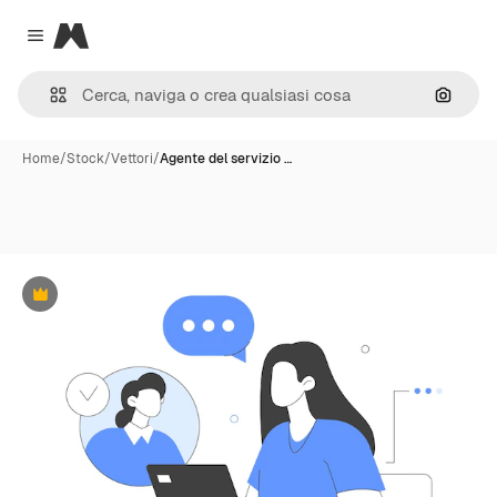
Magnific
Close menu
Cerca 
Home
/
Stock
/
Vettori
/
Agente del servizio …
Premium