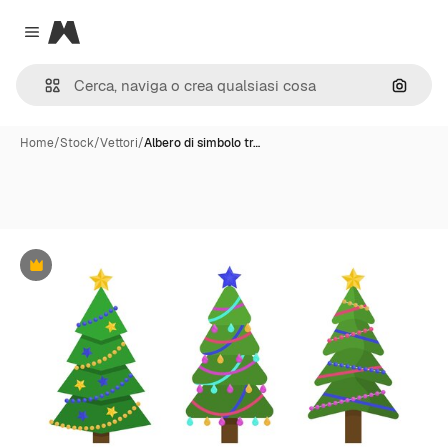
Magnific
Close menu
Cerca 
Home
/
Stock
/
Vettori
/
Albero di simbolo tr…
Premium