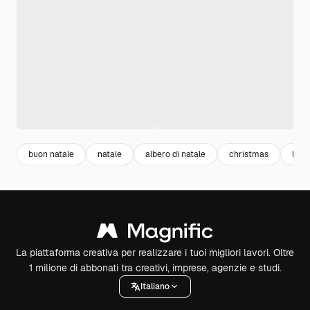
buon natale
natale
albero di natale
christmas
back
La piattaforma creativa per realizzare i tuoi migliori lavori. Oltre
1 milione di abbonati tra creativi, imprese, agenzie e studi.
Italiano