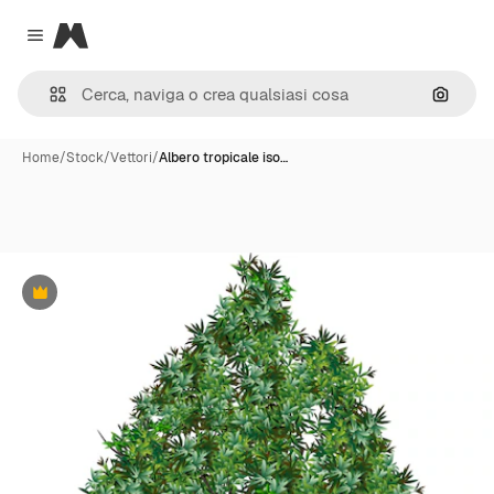
Magnific
Close menu
Cerca 
Home
/
Stock
/
Vettori
/
Albero tropicale iso…
Premium