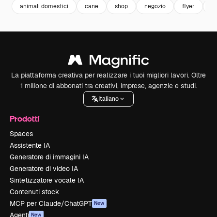
animali domestici
cane
shop
negozio
flyer
re
La piattaforma creativa per realizzare i tuoi migliori lavori. Oltre
1 milione di abbonati tra creativi, imprese, agenzie e studi.
Italiano
Prodotti
Spaces
Assistente IA
Generatore di immagini IA
Generatore di video IA
Sintetizzatore vocale IA
Contenuti stock
MCP per Claude/ChatGPT
New
Agenti
New