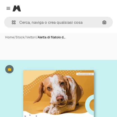
Magnific
Close menu
Cerca 
Home
/
Stock
/
Vettori
/
Aletta di filatoio d…
Premium