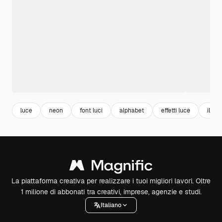
luce
neon
font luci
alphabet
effetti luce
illum
La piattaforma creativa per realizzare i tuoi migliori lavori. Oltre
1 milione di abbonati tra creativi, imprese, agenzie e studi.
Italiano