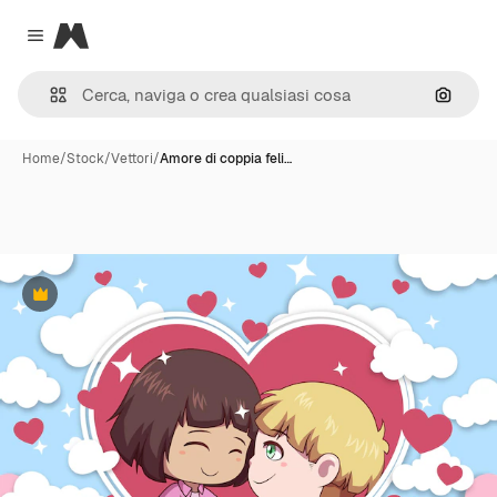
Magnific
Close menu
Cerca 
Home
/
Stock
/
Vettori
/
Amore di coppia feli…
Premium