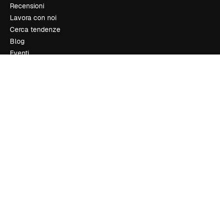
Recensioni
Lavora con noi
Cerca tendenze
Blog
Eventi
Slidesgo
Vendi i tuoi contenuti
Sala stampa
Cerchi magnific.ai
Contattaci
Assistenza clienti
Instagram
YouTube
LinkedIn
TikTok
Discord
X