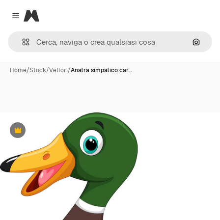
Magnific
Close menu
Cerca 
Home
/
Stock
/
Vettori
/
Anatra simpatico car…
Premium