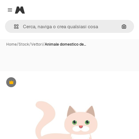
Magnific
Close menu
Cerca 
Home
/
Stock
/
Vettori
/
Animale domestico de…
Premium