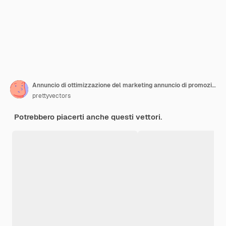
Annuncio di ottimizzazione del marketing annuncio di promozione aziendale da megafono Concetto di promozione digitale del mercato piatto
prettyvectors
Potrebbero piacerti anche questi vettori.