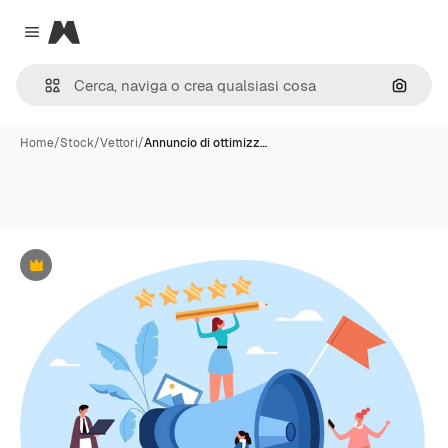
Magnific
Close menu
Cerca 
Home
/
Stock
/
Vettori
/
Annuncio di ottimizz…
Premium