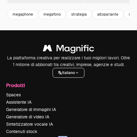
megaphone
megafono
strategia
altoparlante
spea
La piattaforma creativa per realizzare i tuoi migliori lavori. Oltre
1 milione di abbonati tra creativi, imprese, agenzie e studi.
Italiano
Prodotti
Spaces
Assistente IA
Generatore di immagini IA
Generatore di video IA
Sintetizzatore vocale IA
Contenuti stock