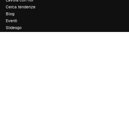
Lavora con noi
Cerca tendenze
Blog
Eventi
Slidesgo
Vendi i tuoi contenuti
Sala stampa
Cerchi magnific.ai
Contattaci
Assistenza clienti
Instagram
YouTube
LinkedIn
TikTok
Discord
X
Reddit