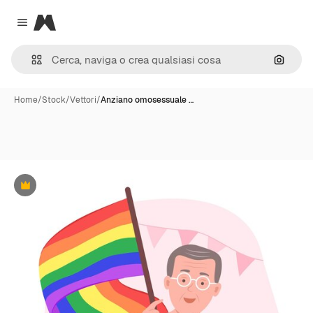
Magnific
Close menu
Cerca 
Home
/
Stock
/
Vettori
/
Anziano omosessuale …
Premium