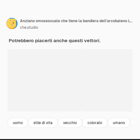
Anziano omosessuale che tiene la bandiera dell'arcobaleno LGBT per la celebrazione del Gay Pride
che.studio
Potrebbero piacerti anche questi vettori.
uomo
stile di vita
vecchio
colorato
umano
ma