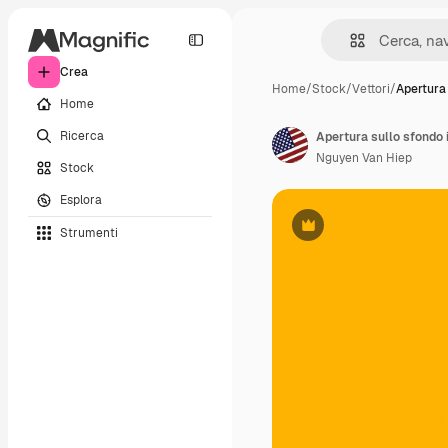
Crea
Home
/
Stock
/
Vettori
/
Apertura 
Home
Ricerca
Apertura sullo sfondo i
Nguyen Van Hiep
Stock
Esplora
Strumenti
Premium