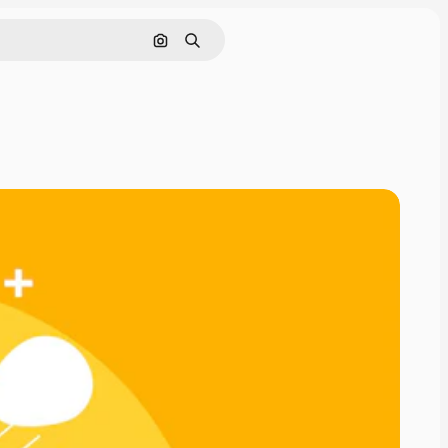
Cerca per immagine
Ricerca