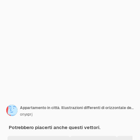
Appartamento in città. Illustrazioni differenti di orizzontale della fabbrica delle costruzioni degli oggetti architettonici della città astuta industriale di ecologia
onyxprj
Potrebbero piacerti anche questi vettori.