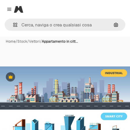
Magnific
Close menu
Cerca 
Home
/
Stock
/
Vettori
/
Appartamento in citt…
Premium