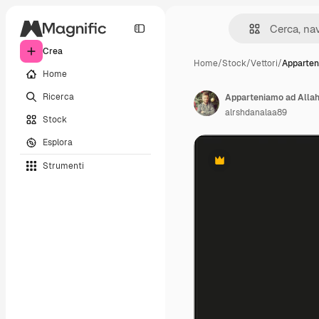
Crea
Home
/
Stock
/
Vettori
/
Apparten
Home
Ricerca
Apparteniamo ad Allah ea
alrshdanalaa89
Stock
Esplora
Strumenti
Premium