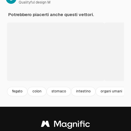
Qualityful design M
Potrebbero piacerti anche questi vettori.
fegato
colon
stomaco
intestino
organi umani