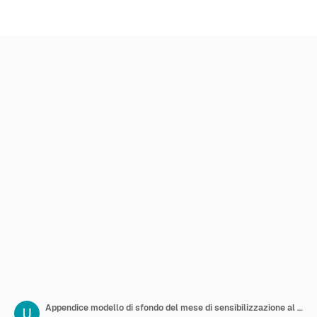
Appendice modello di sfondo del mese di sensibilizzazione al cancro concetto di vacanza poster di sensibilizzazione alla salute