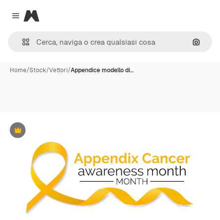
Magnific
Close menu
Cerca 
Home
/
Stock
/
Vettori
/
Appendice modello di…
Premium