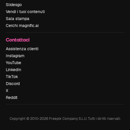
Slidesgo
Vendi i tuoi contenuti
Sala stampa
Cerchi magnific.ai
Contattaci
Assistenza clienti
Instagram
YouTube
LinkedIn
TikTok
Discord
X
Reddit
Copyright © 2010-
2026
Freepik Company S.L.U.
Tutti i diritti riservati
.