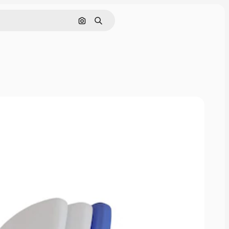
Cerca per immagine
Ricerca