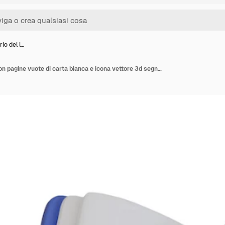
ario del l…
Apri il diario del libro con pagine vuote di carta bianca e icona vettore 3d segnalibro Stile realistico cartoon