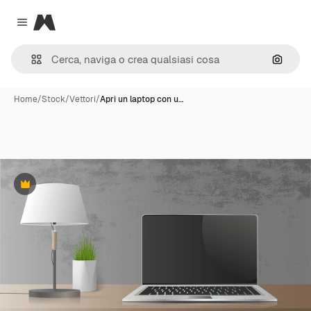
Magnific
Close menu
Cerca 
Home
/
Stock
/
Vettori
/
Apri un laptop con u…
Premium