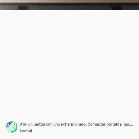
Apri un laptop con uno schermo nero. Computer portatile moderno su una tavola di legno. Tavolo, piante verdi da tavolo, lampada da tavolo, posto di lavoro in stile loft.
javvani