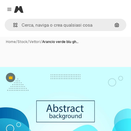
Magnific
Close menu
Cerca 
Home
/
Stock
/
Vettori
/
Arancio verde blu gh…
Premium