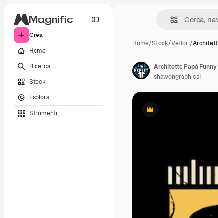
Crea
Home
/
Stock
/
Vettori
/
Architet
Home
Ricerca
shawongraphics1
Stock
Esplora
Strumenti
Premium