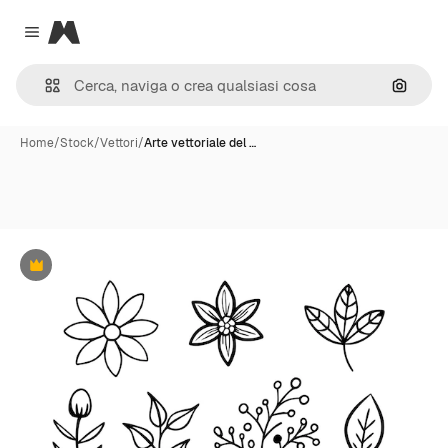
Magnific
Close menu
Cerca 
Home
/
Stock
/
Vettori
/
Arte vettoriale del …
Premium