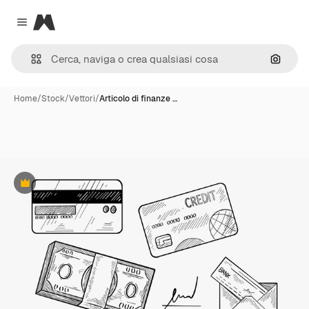
Magnific
Close menu
Cerca 
Home
/
Stock
/
Vettori
/
Articolo di finanze …
Premium