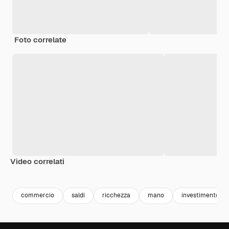
Foto correlate
Video correlati
Premium
Premium
commercio
saldi
ricchezza
mano
investimento