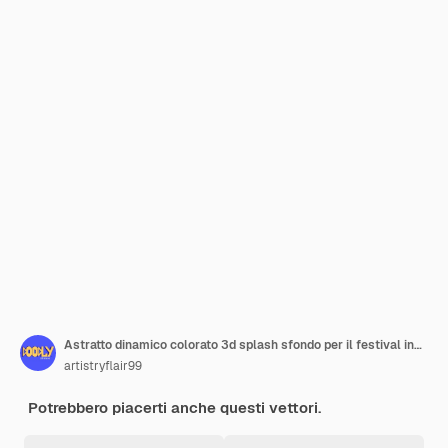
Astratto dinamico colorato 3d splash sfondo per il festival indiano dei colori Happy Holi Vector Illustration
artistryflair99
Potrebbero piacerti anche questi vettori.