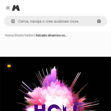
Magnific
Close menu
Cerca 
Home
/
Stock
/
Vettori
/
Astratto dinamico co…
Premium