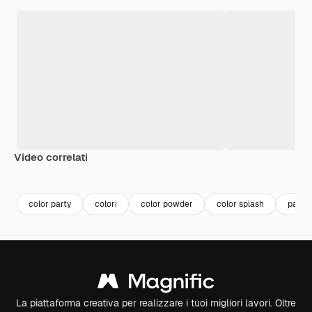
Video correlati
Premium
Premium
Premium
Premium
color party
colori
color powder
color splash
party
La piattaforma creativa per realizzare i tuoi migliori lavori. Oltre