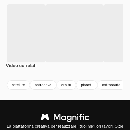
Video correlati
Premium
Premium
Generato dall'IA
Premium
Premium
Generato da
satellite
astronave
orbita
pianeti
astronauta
La piattaforma creativa per realizzare i tuoi migliori lavori. Oltre