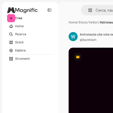
Crea
Home
/
Stock
/
Vettori
/
Astronau
Home
Ricerca
Astronauta che vola ne
gblackteam
Stock
Esplora
Strumenti
Premium