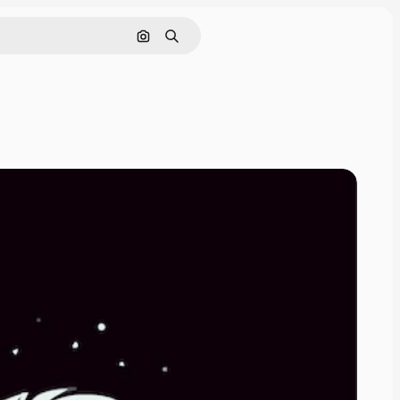
Cerca per immagine
Ricerca