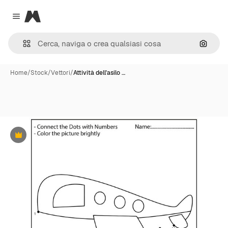
Magnific
Close menu
Cerca 
Home
/
Stock
/
Vettori
/
Attività dell'asilo …
Premium