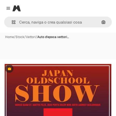
Magnific
Close menu
Cerca 
Home
/
Stock
/
Vettori
/
Auto d'epoca vettori…
Premium