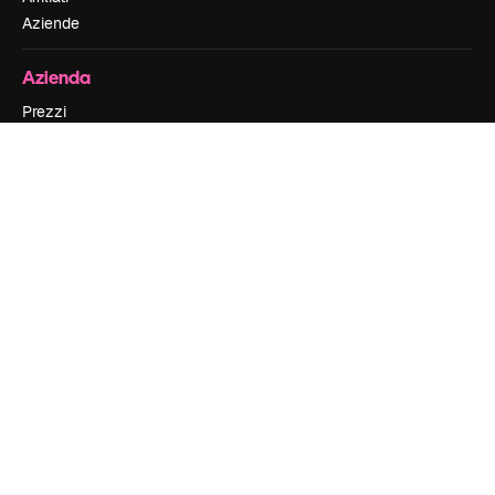
Aziende
Azienda
Prezzi
Chi siamo
Recensioni
Lavora con noi
Cerca tendenze
Blog
Eventi
Slidesgo
Vendi i tuoi contenuti
Sala stampa
Cerchi magnific.ai
Contattaci
Assistenza clienti
Instagram