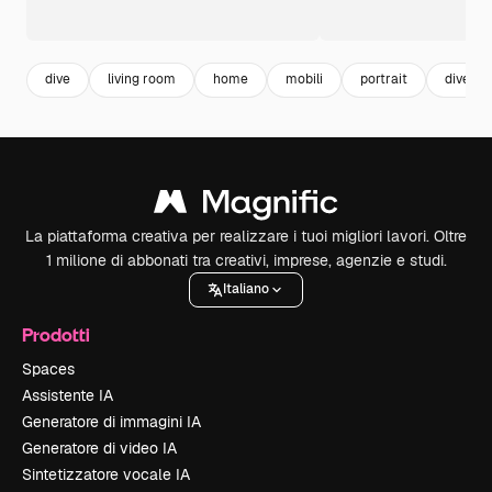
dive
living room
home
mobili
portrait
diverti
La piattaforma creativa per realizzare i tuoi migliori lavori. Oltre
1 milione di abbonati tra creativi, imprese, agenzie e studi.
Italiano
Prodotti
Spaces
Assistente IA
Generatore di immagini IA
Generatore di video IA
Sintetizzatore vocale IA