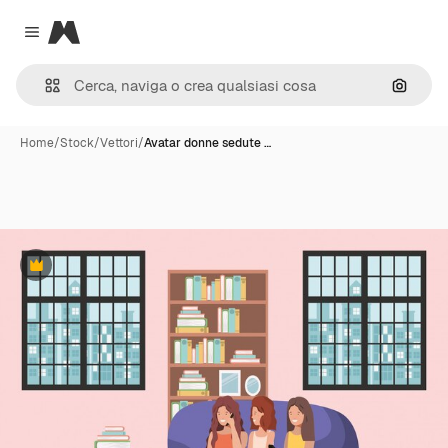
Magnific
Close menu
Cerca 
Home
/
Stock
/
Vettori
/
Avatar donne sedute …
Premium