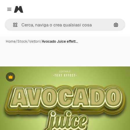
Magnific
Close menu
Cerca 
Home
/
Stock
/
Vettori
/
Avocado Juice effett…
Premium