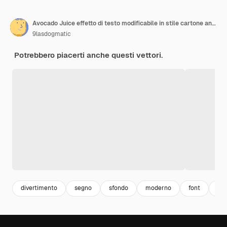
Avocado Juice effetto di testo modificabile in stile cartone animato in rilievo 3D
9lasdogmatic
Potrebbero piacerti anche questi vettori.
divertimento
segno
sfondo
moderno
font
sti