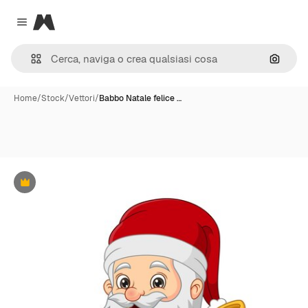
Magnific
Close menu
Cerca 
Home
/
Stock
/
Vettori
/
Babbo Natale felice …
Premium