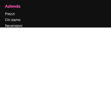
Azienda
Prezzi
Chi siamo
Recensioni
Lavora con noi
Cerca tendenze
Blog
Eventi
Slidesgo
Vendi i tuoi contenuti
Sala stampa
Cerchi magnific.ai
Contattaci
Assistenza clienti
Instagram
YouTube