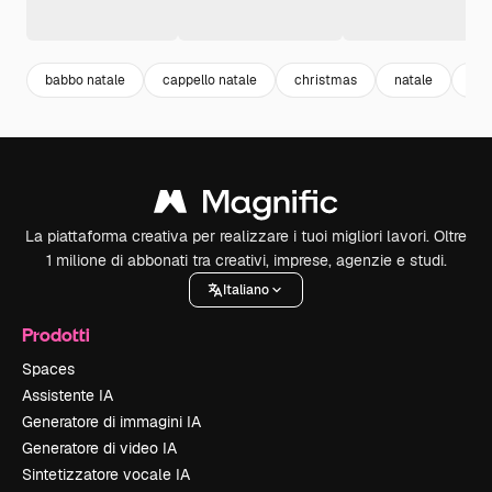
babbo natale
cappello natale
christmas
natale
di
La piattaforma creativa per realizzare i tuoi migliori lavori. Oltre
1 milione di abbonati tra creativi, imprese, agenzie e studi.
Italiano
Prodotti
Spaces
Assistente IA
Generatore di immagini IA
Generatore di video IA
Sintetizzatore vocale IA