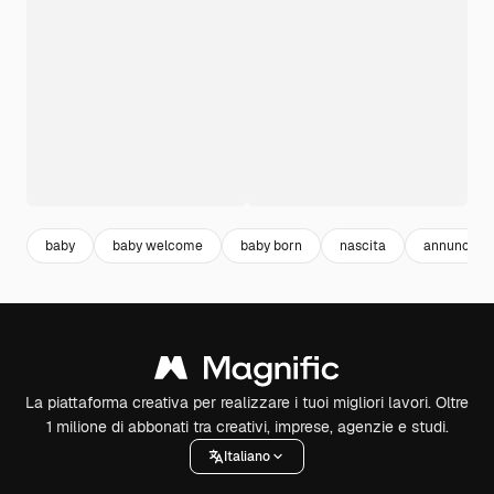
baby
baby welcome
baby born
nascita
annuncio n
La piattaforma creativa per realizzare i tuoi migliori lavori. Oltre
1 milione di abbonati tra creativi, imprese, agenzie e studi.
Italiano