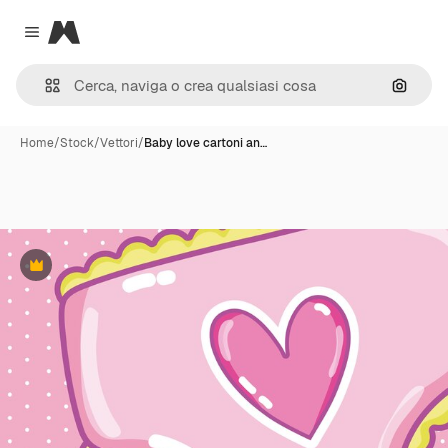
Magnific
Close menu
Cerca 
Home
/
Stock
/
Vettori
/
Baby love cartoni an…
Premium